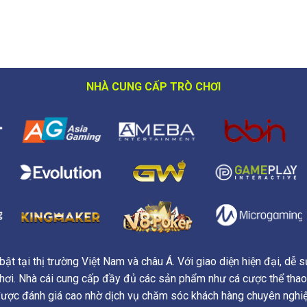
NHÀ CUNG CẤP TRÒ CHƠI
bật tại thị trường Việt Nam và châu Á. Với giao diện hiện đại, dễ
 chơi. Nhà cái cung cấp đầy đủ các sản phẩm như cá cược thể thao
 được đánh giá cao nhờ dịch vụ chăm sóc khách hàng chuyên nghi