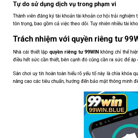
Tự do sử dụng dịch vụ trong phạm vi
Thành viên đăng ký tài khoản tài khoản cơ hội trải nghiệm 
tôn trọng, bao gồm cả việc theo dõi. Tuy nhiên nhiều tài kh
Trách nhiệm với quyền riêng tư 99
Nhà cái thiết lập
quyền riêng tư 99WIN
không chỉ thể hiệ
điều hết sức cần thiết, bên cạnh đó cũng cần ra sức để áp
Sân chơi uy tín hoàn toàn hiểu rõ yếu tố này là chìa khóa 
nâng cao các tiêu chuẩn, hướng đến bảo mật thông minh để 