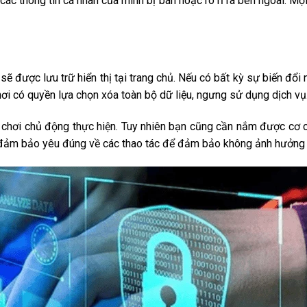
các thông tin cá nhân của mình bị bán hoặc rò rỉ ra bên ngoài. Mọi
sẽ được lưu trữ hiển thị tại trang chủ. Nếu có bất kỳ sự biến đổi 
ơi có quyền lựa chọn xóa toàn bộ dữ liệu, ngưng sử dụng dịch vụ
i chơi chủ động thực hiện. Tuy nhiên bạn cũng cần nắm được cơ
n đảm bảo yêu đúng về các thao tác để đảm bảo không ảnh hưởng 