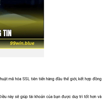
huật mã hóa SSL tiên tiến hàng đầu thế giới, kết hợp đồng
Điều này sẽ giúp tài khoản của bạn được duy trì tốt hơn và