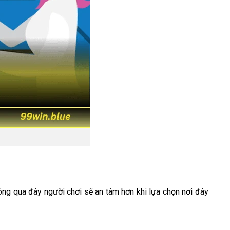
ông qua đây người chơi sẽ an tâm hơn khi lựa chọn nơi đây