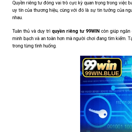
Quyền riêng tư đóng vai trò cực kỳ quan trọng trong việc b
uy tín của thương hiệu, cùng với đó là sự tin tưởng của ng
nhau.
Tuân thủ và duy trì
quyền riêng tư 99WIN
còn giúp ngăn 
minh bạch và an toàn hơn mà người chơi đang tìm kiếm. Tạ
trong từng tình huống.