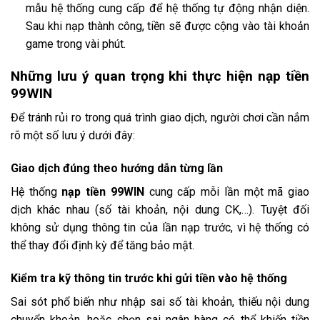
mẫu hệ thống cung cấp để hệ thống tự động nhận diện.
Sau khi nạp thành công, tiền sẽ được cộng vào tài khoản
game trong vài phút.
Những lưu ý quan trọng khi thực hiện nạp tiền
99WIN
Để tránh rủi ro trong quá trình giao dịch, người chơi cần nắm
rõ một số lưu ý dưới đây:
Giao dịch đúng theo hướng dẫn từng lần
Hệ thống
nạp tiền 99WIN
cung cấp mỗi lần một mã giao
dịch khác nhau (số tài khoản, nội dung CK,…). Tuyệt đối
không sử dụng thông tin của lần nạp trước, vì hệ thống có
thể thay đổi định kỳ để tăng bảo mật.
Kiểm tra kỹ thông tin trước khi gửi tiền vào hệ thống
Sai sót phổ biến như nhập sai số tài khoản, thiếu nội dung
chuyển khoản, hoặc chọn sai ngân hàng có thể khiến tiền