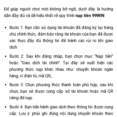
Để giúp người chơi mới không bỡ ngỡ, dưới đây là hướng
dẫn đầy đủ và dễ hiểu nhất về quy trình
nạp tiền 99WIN
:
Bước 1: Bạn cần sử dụng tài khoản đã đăng ký tại trang
chủ chính thức, đảm bảo rằng tài khoản của bạn đã được
xác thực đầy đủ thông tin để tránh các rủi ro khi giao
dịch.
Bước 2: Sau khi đăng nhập, bạn chọn mục “Nạp tiền”
hoặc “Giao dịch tài chính”. Tại đây sẽ xuất hiện các
phương thức nạp khác nhau như: chuyển khoản ngân
hàng, ví điện tử, mã QR,…
Bước 3: Chọn phương thức thanh toán phù hợp, sau khi
chọn, bạn sẽ được cung cấp số tài khoản hoặc mã QR
riêng để nạp.
Bước 4: Bạn tiến hành giao dịch theo thông tin được cung
cấp. Lưu ý: phải ghi đúng nội dung chuyển khoản theo