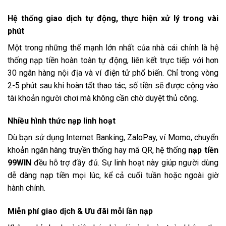
Hệ thống giao dịch tự động, thực hiện xử lý trong vài
phút
Một trong những thế mạnh lớn nhất của nhà cái chính là hệ
thống nạp tiền hoàn toàn tự động, liên kết trực tiếp với hơn
30 ngân hàng nội địa và ví điện tử phổ biến. Chỉ trong vòng
2-5 phút sau khi hoàn tất thao tác, số tiền sẽ được cộng vào
tài khoản người chơi mà không cần chờ duyệt thủ công.
Nhiều hình thức nạp linh hoạt
Dù bạn sử dụng Internet Banking, ZaloPay, ví Momo, chuyển
khoản ngân hàng truyền thống hay mã QR, hệ thống
nạp tiền
99WIN
đều hỗ trợ đầy đủ. Sự linh hoạt này giúp người dùng
dễ dàng nạp tiền mọi lúc, kể cả cuối tuần hoặc ngoài giờ
hành chính.
Miễn phí giao dịch & Ưu đãi mỗi lần nạp