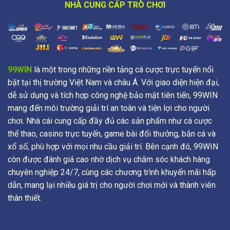
NHÀ CUNG CẤP TRÒ CHƠI
99WIN
là một trong những nền tảng cá cược trực tuyến nổi
bật tại thị trường Việt Nam và châu Á. Với giao diện hiện đại,
dễ sử dụng và tích hợp công nghệ bảo mật tiên tiến, 99WIN
mang đến môi trường giải trí an toàn và tiện lợi cho người
chơi. Nhà cái cung cấp đầy đủ các sản phẩm như cá cược
thể thao, casino trực tuyến, game bài đổi thưởng, bắn cá và
xổ số, phù hợp với mọi nhu cầu giải trí. Bên cạnh đó, 99WIN
còn được đánh giá cao nhờ dịch vụ chăm sóc khách hàng
chuyên nghiệp 24/7, cùng các chương trình khuyến mãi hấp
dẫn, mang lại nhiều giá trị cho người chơi mới và thành viên
thân thiết.