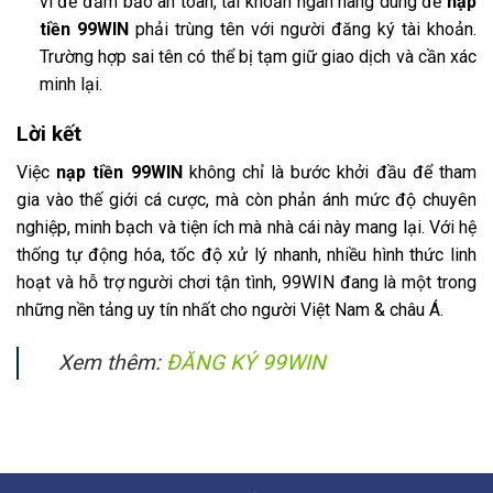
vì để đảm bảo an toàn, tài khoản ngân hàng dùng để
nạp
tiền 99WIN
phải trùng tên với người đăng ký tài khoản.
Trường hợp sai tên có thể bị tạm giữ giao dịch và cần xác
minh lại.
Lời kết
Việc
nạp tiền 99WIN
không chỉ là bước khởi đầu để tham
gia vào thế giới cá cược, mà còn phản ánh mức độ chuyên
nghiệp, minh bạch và tiện ích mà nhà cái này mang lại. Với hệ
thống tự động hóa, tốc độ xử lý nhanh, nhiều hình thức linh
hoạt và hỗ trợ người chơi tận tình, 99WIN đang là một trong
những nền tảng uy tín nhất cho người Việt Nam & châu Á.
Xem thêm:
ĐĂNG KÝ 99WIN