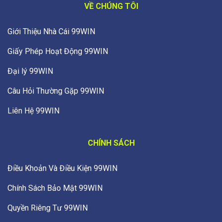
VỀ CHÚNG TÔI
Giới Thiệu Nhà Cái 99WIN
Giấy Phép Hoạt Động 99WIN
Đại lý 99WIN
Câu Hỏi Thường Gặp 99WIN
Liên Hệ 99WIN
CHÍNH SÁCH
Điều Khoản Và Điều Kiện 99WIN
Chính Sách Bảo Mật 99WIN
Quyền Riêng Tư 99WIN