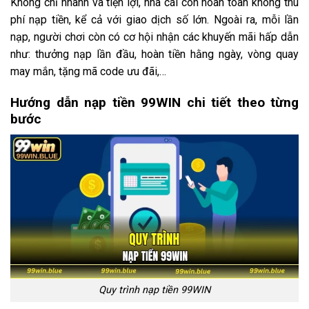
Không chỉ nhanh và tiện lợi, nhà cái còn hoàn toàn không thu
phí nạp tiền, kể cả với giao dịch số lớn. Ngoài ra, mỗi lần
nạp, người chơi còn có cơ hội nhận các khuyến mãi hấp dẫn
như: thưởng nạp lần đầu, hoàn tiền hằng ngày, vòng quay
may mắn, tặng mã code ưu đãi,…
Hướng dẫn nạp tiền 99WIN chi tiết theo từng
bước
Quy trình nạp tiền 99WIN