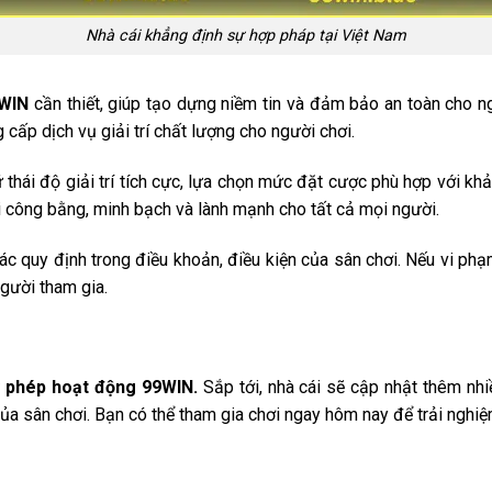
Nhà cái khẳng định sự hợp pháp tại Việt Nam
9WIN
cần thiết, giúp tạo dựng niềm tin và đảm bảo an toàn cho ng
 cấp dịch vụ giải trí chất lượng cho người chơi.
hái độ giải trí tích cực, lựa chọn mức đặt cược phù hợp với khả
i công bằng, minh bạch và lành mạnh cho tất cả mọi người.
các quy định trong điều khoản, điều kiện của sân chơi. Nếu vi ph
gười tham gia.
y phép hoạt động 99WIN.
Sắp tới, nhà cái sẽ cập nhật thêm nh
ủa sân chơi. Bạn có thể tham gia chơi ngay hôm nay để trải nghiệm