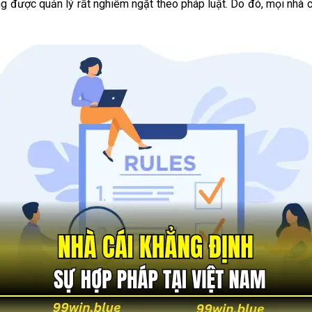
đang được quản lý rất nghiêm ngặt theo pháp luật. Do đó, mọi nh