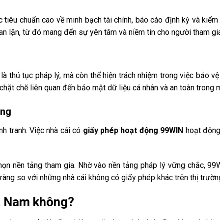
tiêu chuẩn cao về minh bạch tài chính, báo cáo định kỳ và kiểm
an lận, từ đó mang đến sự yên tâm và niềm tin cho người tham gia
là thủ tục pháp lý, mà còn thể hiện trách nhiệm trong việc bảo v
hặt chẽ liên quan đến bảo mật dữ liệu cá nhân và an toàn trong m
ờng
nh tranh. Việc nhà cái có
giấy phép hoạt động 99WIN
hoạt động 
a chọn nền tảng tham gia. Nhờ vào nền tảng pháp lý vững chắc, 
 ràng so với những nhà cái không có giấy phép khác trên thị trườn
ệt Nam không?