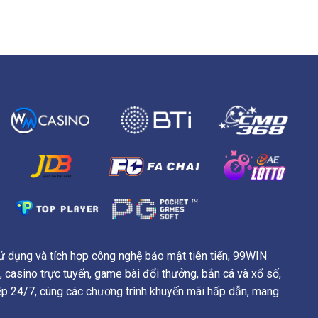
 sử dụng và tích hợp công nghệ bảo mật tiên tiến, 99WIN
, casino trực tuyến, game bài đổi thưởng, bắn cá và xổ số,
ệp 24/7, cùng các chương trình khuyến mãi hấp dẫn, mang