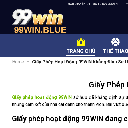
Chuyển
Điều Khoản Và Điều Kiện 99WIN
C
đến
nội
dung
TRANG CHỦ
THỂ THA
Home
–
Giấy Phép Hoạt Động 99WIN Khẳng Định Sự Uy
Giấy Phép 
Giấy phép hoạt động 99WIN
sở hữu đã khẳng định sự u
những cam kết của nhà cái dành cho thành viên. Bài viết d
Giấy phép hoạt động 99WIN đang có